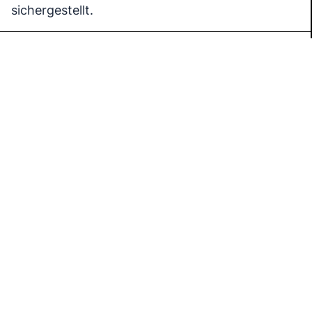
sichergestellt.
Referenzen
Fitzroy & Lark
Gretchen
Renate & Else